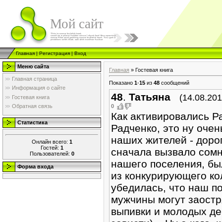
Мой сайт
Главная
|
Регистрация
|
Вход
Меню сайта
Главная
»
Гостевая книга
Главная страница
Показано
1
-
15
из
48
сообщений
Информация о сайте
48
.
Татьяна
(14.08.201
Гостевая книга
0
Обратная связь
Как активировались Р
Статистика
Радченко, это ну очен
наших жителей - дорог
Онлайн всего:
1
Гостей:
1
сначала вызвало сомн
Пользователей:
0
нашего поселения, был
Форма входа
из конкурирующего ко
убедилась, что наш по
мужчины могут заостр
выпивки и молодых де