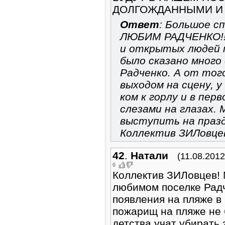
ДОЛГОЖДАННЫМИ И 
Ответ
: Большое с
ЛЮБИМ РАДЧЕНКО!!!
и открытых людей м
было сказано много
Радченко. А от тог
выходом на сцену, у
ком к горлу и в пер
слезами на глазах. 
выступить на праздн
Коллектив ЗИЛовце
42
.
Натали
(11.08.2012
0
Коллектив ЗИЛовцев!
любимом поселке Радч
появления на пляже в 
пожарищ на пляже не 
детства учат убирать 