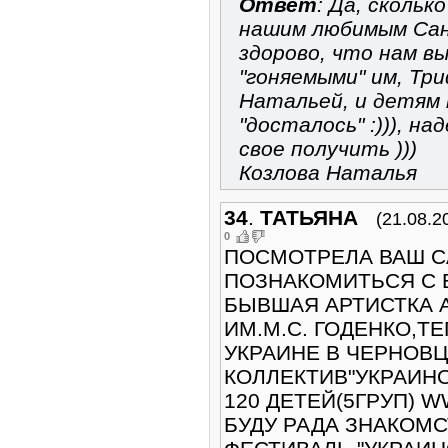
Ответ
: Да, скольк
нашим любимым Саны
здорово, что нам в
"гоняемыми" им, Тр
Натальей, и детям 
"досталось" :))), н
свое получить )))
Козлова Наталья
34
.
ТАТЬЯНА
(21.08.2
0
ПОСМОТРЕЛА ВАШ С
ПОЗНАКОМИТЬСЯ С 
БЫВШАЯ АРТИСТКА 
ИМ.М.С. ГОДЕНКО,Т
УКРАИНЕ В ЧЕРНОВ
КОЛЛЕКТИВ"УКРАИН
120 ДЕТЕЙ(5ГРУП) 
БУДУ РАДА ЗНАКОМС