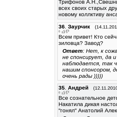
Трифонов А.Н.,Свешн
всех своих старых др
новому коллктиву анс
36
.
Заурчик
(14.11.201
0
Всем привет! Кто сей
зиловца? Завод?
Ответ
: Нет, к сож
не спонсирует, да и
наблюдается, так 
нашим спонсором, д
очень рады )))))
35
.
Андрей
(12.11.201
0
Все сознательное детс
Накатила дикая насто
"гонял" Анатолий Але