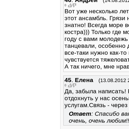
(14.08.201
0
Вот уже несколько лет
этот ансамбль. Грязи 
знатно! Всегда море в
костра))) Только где
году с вами молодежь
танцевали, особенно 
все-таки нужно как-то
чувствуется тяжелова
А так ничего, мне нрав
45
.
Елена
(13.08.2012 
0
Да, забыла написать! 
отдохнуть у нас осень
услугам.Связь - через
Ответ
: Спасибо ва
очень, очень любим!!