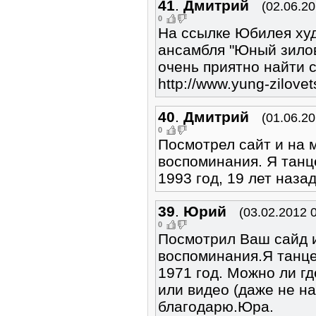
41
.
Дмитрий
(02.06.20
0
На ссылке Юбилея ху
ансамбля "Юный зилов
очень приятно найти 
http://www.yung-zilove
40
.
Дмитрий
(01.06.20
0
Посмотрел сайт и на 
воспоминания. Я танц
1993 год, 19 лет назад
39
.
Юрий
(03.02.2012 
0
Посмотрил Ваш сайд 
воспоминания.Я танце
1971 год. Можно ли г
или видео (даже не н
благодарю.Юра.