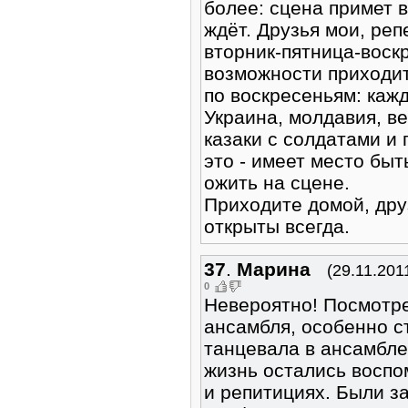
более: сцена примет в
ждёт. Друзья мои, реп
вторник-пятница-воск
возможности приходит
по воскресеньям: кажд
Украина, молдавия, ве
казаки с солдатами и 
это - имеет место быть
ожить на сцене.
Приходите домой, друз
открыты всегда.
37
.
Марина
(29.11.201
0
Невероятно! Посмотр
ансамбля, особенно с
танцевала в ансамбле 
жизнь остались воспо
и репитициях. Были з