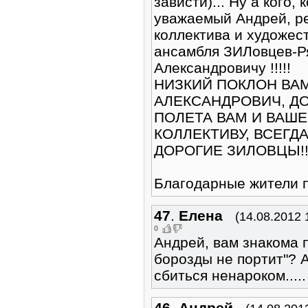
зависти)... Ну а кого,
уважаемый Андрей, ре
коллектива и художес
ансамбля ЗИЛовцев-Р
Александровичу !!!!!
НИЗКИЙ ПОКЛОН ВА
АЛЕКСАНДРОВИЧ, ДО
ПОЛЕТА ВАМ И ВАШ
КОЛЛЕКТИВУ, ВСЕГД
ДОРОГИЕ ЗИЛОВЦЫ!!!!
Благодарные жители п
47
.
Елена
(14.08.2012 
0
Андрей, вам знакома 
борозды не портит"? 
сбиться ненароком.....
46
.
Андрей